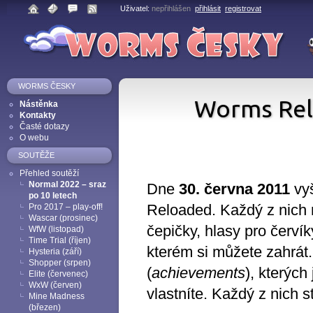
Uživatel:
nepřihlášen
přihlásit
registrovat
WORMS ČESKY
Worms Relo
Nástěnka
Kontakty
Časté dotazy
O webu
SOUTĚŽE
Přehled soutěží
Normal 2022 – sraz
Dne
30. června 2011
vyš
po 10 letech
Pro 2017 – play-off!
Reloaded. Každý z nich 
Wascar (prosinec)
čepičky, hlasy pro červí
WfW (listopad)
Time Trial (říjen)
kterém si můžete zahrát.
Hysteria (září)
Shopper (srpen)
(
achievements
), kterýc
Elite (červenec)
WxW (červen)
vlastníte. Každý z nich s
Mine Madness
(březen)