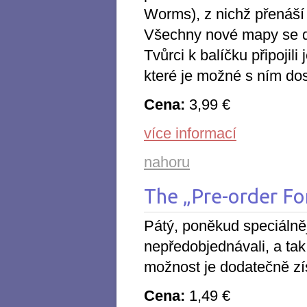
Worms), z nichž přenáší
Všechny nové mapy se daj
Tvůrci k balíčku připojil
které je možné s ním do
Cena:
3,99 €
více informací
nahoru
The „Pre-order Fo
Pátý, poněkud speciálněj
nepředobjednávali, a tak 
možnost je dodatečně zí
Cena:
1,49 €