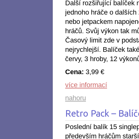
Další rozšiřující balíček
jednoho hráče o dalších 
nebo jetpackem napojené
hráčů. Svůj výkon tak mů
Časový limit zde v podsta
nejrychlejší. Balíček ta
červy, 3 hroby, 12 výkon
Cena:
3,99 €
více informací
nahoru
Retro Pack – Balí
Poslední balík 15 single
především hráčům staršíc