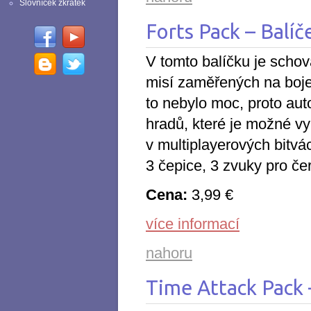
Slovníček zkratek
Forts Pack – Balíč
V tomto balíčku je schov
misí zaměřených na boj
to nebylo moc, proto auto
hradů, které je možné vy
v multiplayerových bitvác
3 čepice, 3 zvuky pro če
Cena:
3,99 €
více informací
nahoru
Time Attack Pack 