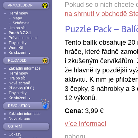
Pokud se o nich chcete d
ARMAGEDDON
na shrnutí v obchodě S
Herní módy
Mapy
Schémata
Puzzle Pack – Bal
Hra po síti
Patch 3.7.2.1
Průvodce misemi
Tento balík obsahuje 20
Tipy a triky
WormKit
hráče, které řádně zamo
Ke stažení
i zkušeným červíkářům. 
RELOADED
Základní informace
že hlavně ty pozdější vy
Herní módy
aktivitu. K nim je přilož
Hra po síti
Nové zbraně
3 čepky, 3 náhrobky a 3 
Přídavky (DLC)
Tipy a triky
12 výkonů.
Ke stažení
REVOLUTION
Cena:
3,99 €
Základní informace
Nové zbraně
více informací
OSTATNÍ
Odkazy
nahoru